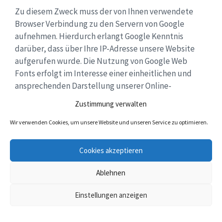
Zu diesem Zweck muss der von Ihnen verwendete
Browser Verbindung zu den Servern von Google
aufnehmen. Hierdurch erlangt Google Kenntnis
darüber, dass über Ihre IP-Adresse unsere Website
aufgerufen wurde. Die Nutzung von Google Web
Fonts erfolgt im Interesse einer einheitlichen und
ansprechenden Darstellung unserer Online-
Angebote. Dies stellt ein berechtigtes Interesse im
Zustimmung verwalten
Sinne von Art. 6 Abs. 1 lit. f DSGVO dar.
Wir verwenden Cookies, um unsere Website und unseren Service zu optimieren.
Wenn Ihr Browser Web Fonts nicht unterstützt, wird
eine Standardschrift von Ihrem Computer genutzt.
Cookies akzeptieren
Ablehnen
Weitere Informationen zu Google Web Fonts finden
Sie unter
https://developers.google.com/fonts/faq
Einstellungen anzeigen
und in der Datenschutzerklärung von Google:
https://policies.google.com/privacy?hl=de
.