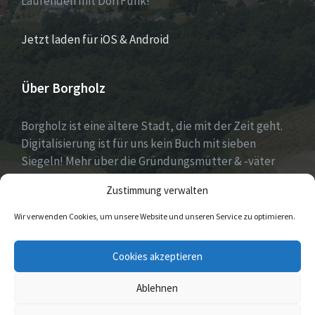
Laufenden mit DorfFunk!
Jetzt laden für iOS & Android
Über Borgholz
Borgholz ist eine ältere Stadt, die mit der Zeit geht.
Digitalisierung ist für uns kein Buch mit sieben
Siegeln! Mehr über die Gründungsmütter & -väter
gibt es unter
Dorfwerkstatt
und
Zustimmung verwalten
https://www.digitale-doerfer.de
!
Wir verwenden Cookies, um unsere Website und unseren Service zu optimieren.
E-
Cookies akzeptieren
Mail
Ablehnen
© 2026 Borgholz