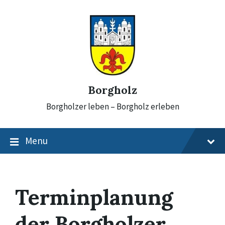
Skip
Skip
Skip
to
to
to
content
main
footer
navigation
Borgholz
Borgholzer leben – Borgholz erleben
Menu
Terminplanung
der Borgholzer