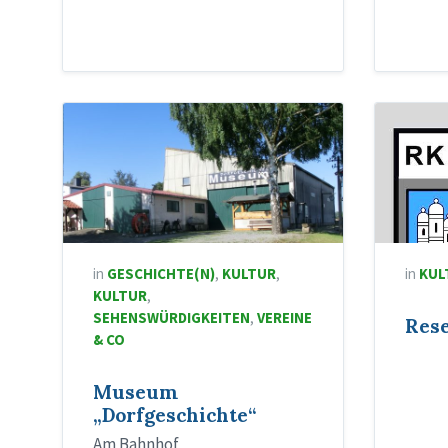
in
GESCHICHTE(N)
,
KULTUR
,
in
KUL
KULTUR
,
SEHENSWÜRDIGKEITEN
,
VEREINE
Res
& CO
Museum
„Dorfgeschichte“
Am Bahnhof