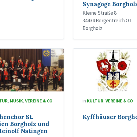
Synagoge Borghol
Kleine Straße 8
34434 Borgentreich OT
Borgholz
TUR
,
MUSIK
,
VEREINE & CO
in
KULTUR
,
VEREINE & CO
henchor St.
Kyffhäuser Borgh
ien Borgholz und
Meinolf Natingen