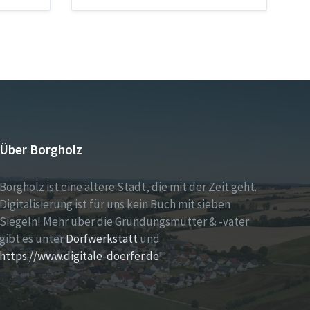
Über Borgholz
Borgholz ist eine ältere Stadt, die mit der Zeit geht.
Digitalisierung ist für uns kein Buch mit sieben
Siegeln! Mehr über die Gründungsmütter & -väter
gibt es unter
Dorfwerkstatt
und
https://www.digitale-doerfer.de
!