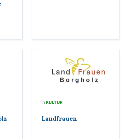
z
in
KULTUR
olz
Landfrauen