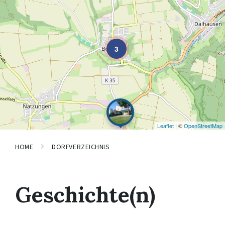
3
Leaflet
| ©
OpenStreetMap
HOME
DORFVERZEICHNIS
Geschichte(n)