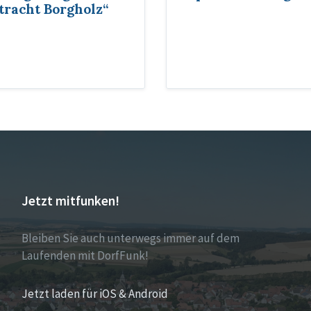
tracht Borgholz“
Jetzt mitfunken!
Bleiben Sie auch unterwegs immer auf dem
Laufenden mit DorfFunk!
Jetzt laden für iOS & Android