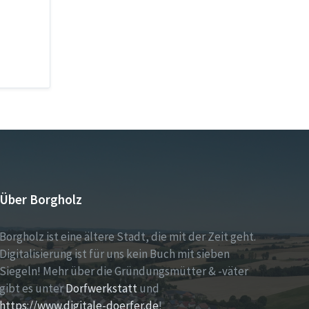
Über Borgholz
Borgholz ist eine ältere Stadt, die mit der Zeit geht.
Digitalisierung ist für uns kein Buch mit sieben
Siegeln! Mehr über die Gründungsmütter & -väter
gibt es unter
Dorfwerkstatt
und
https://www.digitale-doerfer.de
!