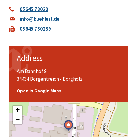
05645 78020
info@kuehlert.de
05645 780239
Address
Am Bahnhof 9
34434 Borgentreich - Borgholz
Open in Google Maps
+
−