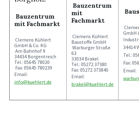
Bauzentrum
Baus
mit
Bauzentrum
Fachmarkt
mit Fachmarkt
Clemen
GmbH &
Clemens Kühlert
Industr
Clemens Kühlert
Baustoffe GmbH
GmbH & Co. KG
34414 
Warburger Straße
Am Bahnhof 9
63
Tel.: 0
34434 Borgentreich
33034 Brakel
Tel.: 05645 78020
Fax: 05
Tel.: 05272 37380
Fax: 05645 780239
Fax: 05272 373840
Email:
Email:
Email:
warbur
info@kuehlert.de
brakel@kuehlert.de