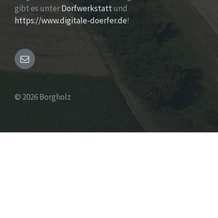
gibt es unter
Dorfwerkstatt
und
https://www.digitale-doerfer.de
!
E-
Mail
© 2026 Borgholz