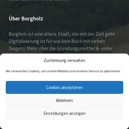
Über Borgholz
Borgholz ist eine ältere Stadt, die mit der Zeit geht.
Digitalisierung ist für uns kein Buch mit sieben
Siegeln! Mehr über die Gründungsmütter & -väter
gibt es unter
Dorfwerkstatt
und
Zustimmung verwalten
https://www.digitale-doerfer.de
!
Wir verwenden Cookies, um unsere Website und unseren Service zu optimieren.
E-
Cookies akzeptieren
Mail
Ablehnen
© 2026 Borgholz
Einstellungen anzeigen