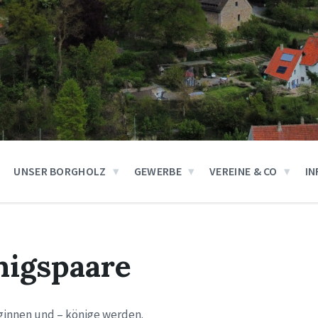
UNSER BORGHOLZ
GEWERBE
VEREINE & CO
IN
nigspaare
ginnen und – könige werden.