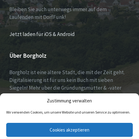
Bleiben Sie auch unterwegs immer auf dem
Laufenden mit DorfFunk!
Jetzt laden für iOS & Android
Über Borgholz
Borgholz ist eine ältere Stadt, die mit der Zeit geht.
Digitalisierung ist für uns kein Buch mit sieben
Siegeln! Mehr über die Gründungsmütter & -väter
gibt es unter
Dorfwerkstatt
und
Zustimmung verwalten
https://www.digitale-doerfer.de
!
Wir verwenden Cookies, um unsere Website und unseren Service zu optimieren.
E-
Cookies akzeptieren