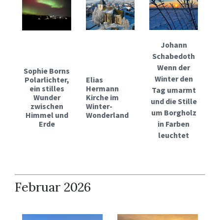
Johann
Schabedoth
Wenn der
Sophie Borns
Winter den
Polarlichter,
Elias
ein stilles
Hermann
Tag umarmt
Wunder
Kirche im
und die Stille
zwischen
Winter-
um Borgholz
Himmel und
Wonderland
Erde
in Farben
leuchtet
Februar 2026