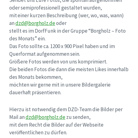
Sendet uns Eure Fotos, die spontan aufgenommen
oder semiprofessionell gestaltet wurden,
mit einer kurzen Beschreibung (wer, wo, was, wann)
an
dzd@borgholz.de
oder
stellt es im
DorfFunk
in der Gruppe “
Borgholz
– Foto
des
Monats”
ein
.
Das Foto sollte ca. 1200 x 900 Pixel haben und im
Querformat aufgenommen sein.
Größere Fotos werden von uns komprimiert.
Die beiden Fotos die dann die meisten Likes innerhalb
des Monats bekommen,
möchten wir gerne mit in unsere Bildergalerie
dauerhaft präsentieren.
Hierzu ist notwendig dem DZD-Team die Bilder per
Mail an
dzd@borgholz.de
zu senden,
mit dem Recht die Bilder auf der Webseite
veröffentlichen zu dürfen.