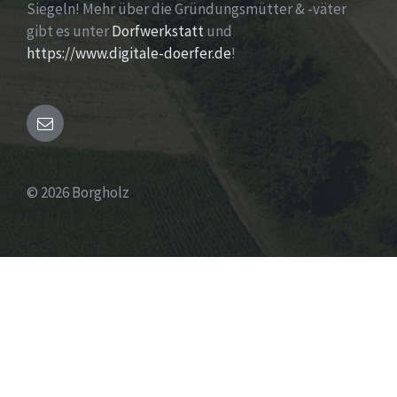
Siegeln! Mehr über die Gründungsmütter & -väter
gibt es unter
Dorfwerkstatt
und
https://www.digitale-doerfer.de
!
E-
Mail
© 2026 Borgholz