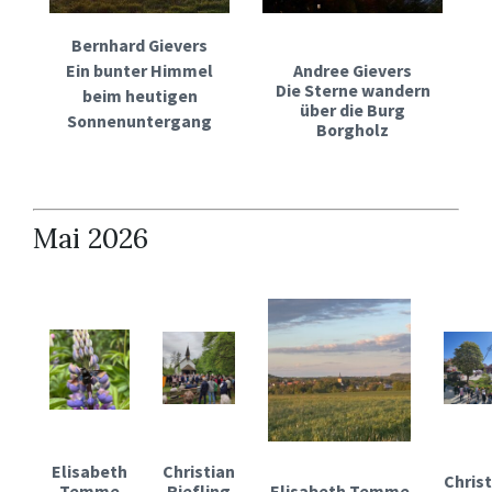
Bernhard Gievers
Ein bunter Himmel
Andree Gievers
Die Sterne wandern
beim heutigen
über die Burg
Sonnenuntergang
Borgholz
Mai 2026
Elisabeth
Christian
Christ
Temme
Riefling
Elisabeth Temme