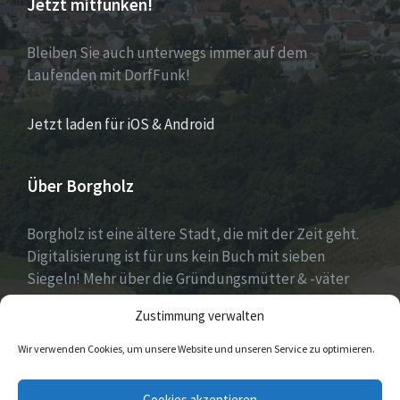
Jetzt mitfunken!
Bleiben Sie auch unterwegs immer auf dem
Laufenden mit DorfFunk!
Jetzt laden für iOS & Android
Über Borgholz
Borgholz ist eine ältere Stadt, die mit der Zeit geht.
Digitalisierung ist für uns kein Buch mit sieben
Siegeln! Mehr über die Gründungsmütter & -väter
gibt es unter
Dorfwerkstatt
und
Zustimmung verwalten
https://www.digitale-doerfer.de
!
Wir verwenden Cookies, um unsere Website und unseren Service zu optimieren.
E-
Cookies akzeptieren