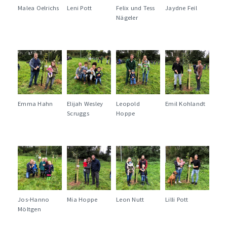
Malea Oelrichs
Leni Pott
Felix und Tess
Jaydne Feil
Nägeler
Emma Hahn
Elijah Wesley
Leopold
Emil Kohlandt
Scruggs
Hoppe
Jos-Hanno
Mia Hoppe
Leon Nutt
Lilli Pott
Möltgen