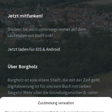
Jetzt mitfunken!
Bleiben Sie auch unterwegs immer auf dem
Laufenden mit DorfFunk!
Jetzt laden für iOS & Android
Über Borgholz
Borgholz ist eine ältere Stadt, die mit der Zeit geht.
Digitalisierung ist für uns kein Buch mit sieben
Siegeln! Mehr über die Gründungsmütter & -väter
gibt es unter
Dorfwerkstatt
und
Zustimmung verwalten
https://www.digitale-doerfer.de
!