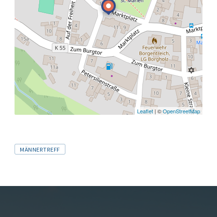
Leaflet
| ©
OpenStreetMap
Tags
MÄNNERTREFF