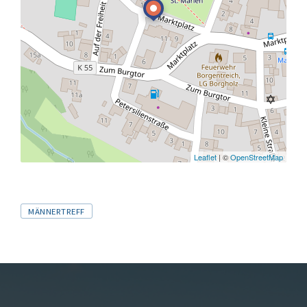
Leaflet
| ©
OpenStreetMap
Tags
MÄNNERTREFF