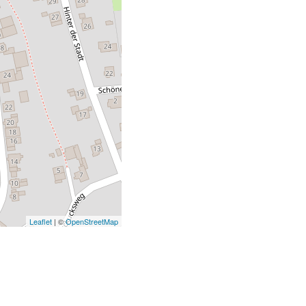
Leaflet
| ©
OpenStreetMap