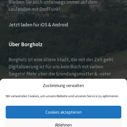
Bleiben Sie auch unterwegs immer auf dem
Laufenden mit DorfFunk!
Jetzt laden für iOS & Android
Über Borgholz
Borgholz ist eine ältere Stadt, die mit der Zeit geht.
Digitalisierung ist für uns kein Buch mit sieben
Siegeln! Mehr über die Gründungsmütter & -väter
gibt es unter
Dorfwerkstatt
und
Zustimmung verwalten
https://www.digitale-doerfer.de
!
Wir verwenden Cookies, um unsere Website und unseren Service zu optimieren.
E-
Cookies akzeptieren
Mail
Ablehnen