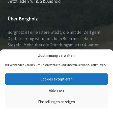
Jetzt laden für iOS & Android
Über Borgholz
Borgholz ist eine ältere Stadt, die mit der Zeit geht.
Digitalisierung ist für uns kein Buch mit sieben
Siegeln! Mehr über die Gründungsmütter & -väter
gibt es unter
Dorfwerkstatt
und
Zustimmung verwalten
https://www.digitale-doerfer.de
!
Wir verwenden Cookies, um unsere Website und unseren Service zu optimieren.
E-
Cookies akzeptieren
Mail
Ablehnen
© 2026 Borgholz
Einstellungen anzeigen