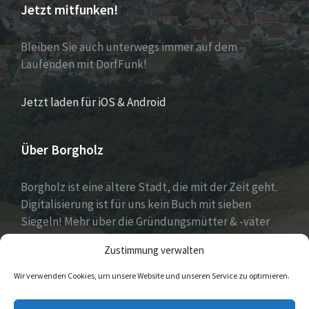
Jetzt mitfunken!
Bleiben Sie auch unterwegs immer auf dem
Laufenden mit DorfFunk!
Jetzt laden für iOS & Android
Über Borgholz
Borgholz ist eine ältere Stadt, die mit der Zeit geht.
Digitalisierung ist für uns kein Buch mit sieben
Siegeln! Mehr über die Gründungsmütter & -väter
gibt es unter
Dorfwerkstatt
und
Zustimmung verwalten
https://www.digitale-doerfer.de
!
Wir verwenden Cookies, um unsere Website und unseren Service zu optimieren.