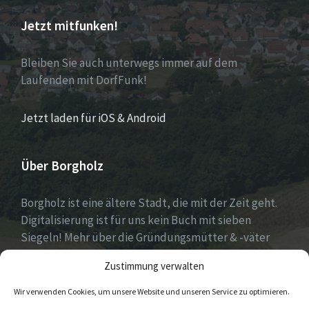
Jetzt mitfunken!
Bleiben Sie auch unterwegs immer auf dem
Laufenden mit DorfFunk!
Jetzt laden für iOS & Android
Über Borgholz
Borgholz ist eine ältere Stadt, die mit der Zeit geht.
Digitalisierung ist für uns kein Buch mit sieben
Siegeln! Mehr über die Gründungsmütter & -väter
gibt es unter
Dorfwerkstatt
und
Zustimmung verwalten
https://www.digitale-doerfer.de
!
Wir verwenden Cookies, um unsere Website und unseren Service zu optimieren.