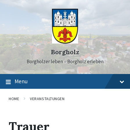
Skip
Skip
Skip
to
to
to
content
main
footer
navigation
Borgholz
Borgholzer leben – Borgholz erleben
Menu
HOME
VERANSTALTUNGEN
Trauer