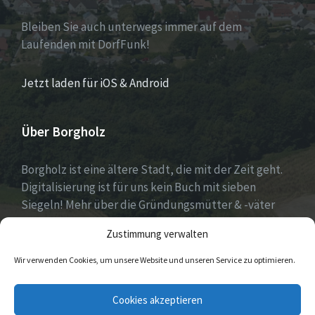
Bleiben Sie auch unterwegs immer auf dem
Laufenden mit DorfFunk!
Jetzt laden für iOS & Android
Über Borgholz
Borgholz ist eine ältere Stadt, die mit der Zeit geht.
Digitalisierung ist für uns kein Buch mit sieben
Siegeln! Mehr über die Gründungsmütter & -väter
gibt es unter
Dorfwerkstatt
und
Zustimmung verwalten
https://www.digitale-doerfer.de
!
Wir verwenden Cookies, um unsere Website und unseren Service zu optimieren.
E-
Cookies akzeptieren