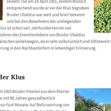
seinem Tod am 24. April 1915, seinem Wunsch
entsprechend wurde er vor der Klus begraben.
Bruder Ubaldus war weit und breit bekannt
und bei den Bewohnern der umliegenden
KIus ist schon seit Jahrhunderten ein viel
5 Jahren des Eremitenlebens von Bruder Ubaldus
nschen seinetwegen, da er sehr volkstümlich und hilfsbereit w
rung in den Nachbardörfern in lebendiger Erinnerung.
der Klus
 1915 Bruder Hilarion aus dem Kloster
ar mit 80 Jahren gesundheitlich
nur fünf Monate. Auf Befürwortung von