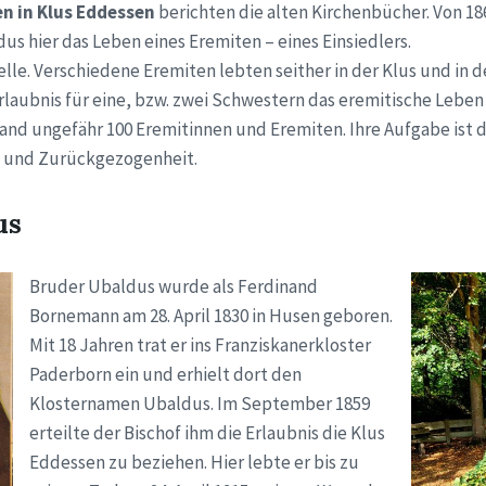
n in Klus Eddessen
berichten die alten Kirchenbücher. Von 18
us hier das Leben eines Eremiten – eines Einsiedlers.
elle. Verschiedene Eremiten lebten seither in der Klus und in d
Erlaubnis für eine, bzw. zwei Schwestern das eremitische Leben
and ungefähr 100 Eremitinnen und Eremiten. Ihre Aufgabe ist d
le und Zurückgezogenheit.
us
Bruder Ubaldus wurde als Ferdinand
Bornemann am 28. April 1830 in Husen geboren.
Mit 18 Jahren trat er ins Franziskanerkloster
Paderborn ein und erhielt dort den
Klosternamen Ubaldus. Im September 1859
erteilte der Bischof ihm die Erlaubnis die Klus
Eddessen zu beziehen. Hier lebte er bis zu