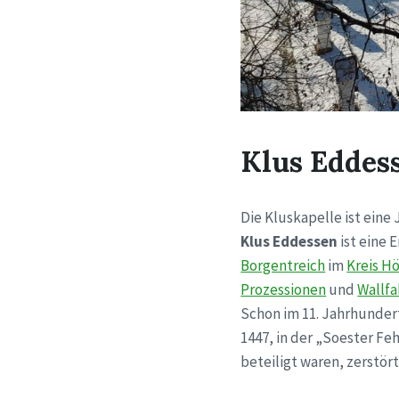
Klus Eddes
Die Kluskapelle ist ein
Klus Eddessen
ist eine 
Borgentreich
im
Kreis H
Prozessionen
und
Wallfa
Schon im 11. Jahrhundert
1447, in der „Soester F
beteiligt waren, zerstört