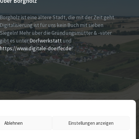
Über Borgholz
Borgholz ist eine ältere Stadt, die mit der Zeit geht.
Digitalisierung ist für uns kein Buch mit sieben
Siegeln! Mehr über die Gründungsmütter & -väter
gibt es unter
Dorfwerkstatt
und
https://www.digitale-doerfer.de
!
Ablehnen
Einstellungen anzeigen