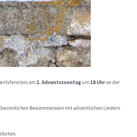
ventsfensters am
2. Adventssonntag
um
18 Uhr
an der
m besinnlichen Beisammensein mit adventlichen Liedern
eboten.