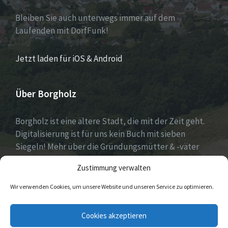
Bleiben Sie auch unterwegs immer auf dem
Laufenden mit DorfFunk!
Jetzt laden für iOS & Android
Über Borgholz
Borgholz ist eine ältere Stadt, die mit der Zeit geht.
Digitalisierung ist für uns kein Buch mit sieben
Siegeln! Mehr über die Gründungsmütter & -väter
gibt es unter
Dorfwerkstatt
und
Zustimmung verwalten
https://www.digitale-doerfer.de
!
Wir verwenden Cookies, um unsere Website und unseren Service zu optimieren.
E-
Cookies akzeptieren