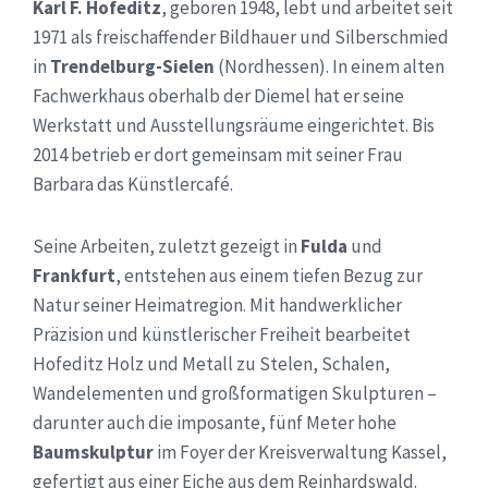
Karl F. Hofeditz
, geboren 1948, lebt und arbeitet seit
1971 als freischaffender Bildhauer und Silberschmied
in
Trendelburg-Sielen
(Nordhessen). In einem alten
Fachwerkhaus oberhalb der Diemel hat er seine
Werkstatt und Ausstellungsräume eingerichtet. Bis
2014 betrieb er dort gemeinsam mit seiner Frau
Barbara das Künstlercafé.
Seine Arbeiten, zuletzt gezeigt in
Fulda
und
Frankfurt
, entstehen aus einem tiefen Bezug zur
Natur seiner Heimatregion. Mit handwerklicher
Präzision und künstlerischer Freiheit bearbeitet
Hofeditz Holz und Metall zu Stelen, Schalen,
Wandelementen und großformatigen Skulpturen –
darunter auch die imposante, fünf Meter hohe
Baumskulptur
im Foyer der Kreisverwaltung Kassel,
gefertigt aus einer Eiche aus dem Reinhardswald.