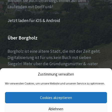
Bleiben Sie auch unterwegs immer auf dem
Laufenden mit DorfFunk!
Jetzt laden für iOS & Android
Über Borgholz
Borgholz ist eine ältere Stadt, die mit der Zeit geht.
Digitalisierung ist für uns kein Buch mit sieben
Siegeln! Mehr über die Gründungsmütter & -väter
gibt es unter
Dorfwerkstatt
und
Zustimmung verwalten
https://www.digitale-doerfer.de
!
Wir verwenden Cookies, um unsere Website und unseren Service zu optimieren.
E-
Cookies akzeptieren
Mail
Ablehnen