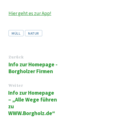
Hier geht es zur App!
Tags
MÜLL
NATUR
Zurück
Info zur Homepage -
Borgholzer Firmen
Weiter
Info zur Homepage
– „Alle Wege führen
zu
WWW.Borgholz.de“