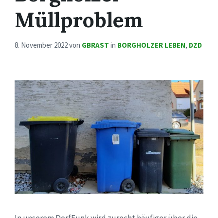
Müllproblem
8. November 2022
von
GBRAST
in
BORGHOLZER LEBEN
,
DZD
In unserem DorfFunk wird zurecht häufiger über die