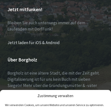
Jetzt mitfunken!
Bleiben Sie auch unterwegs immer auf dem
Laufenden mit DorfFunk!
Jetzt laden für iOS & Android
Über Borgholz
Borgholz ist eine ältere Stadt, die mit der Zeit geht.
Digitalisierung ist für uns kein Buch mit sieben
Siegeln! Mehr über die Gründungsmütter & -väter
gibt es unter
Dorfwerkstatt
und
Zustimmung verwalten
https://www.digitale-doerfer.de
!
Wir verwenden Cookies, um unsere Website und unseren Service zu optimieren.