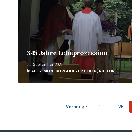
345 Jahre Lobeprozession
21. September 2021
in
ALLGEMEIN
,
BORGHOLZER LEBEN
,
KULTUR
Seitennummerierung
Vorherige
1
…
26
der
Beiträge