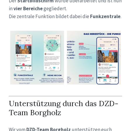
Der
Startbildschirm
wurde überarbeitet und ist nun
in
vier Bereiche
gegliedert.
Die zentrale Funktion bildet dabei die
Funkzentrale
.
Unterstützung durch das DZD-
Team Borgholz
Wir vom
DZD-Team Borgholz
unterstützen euch