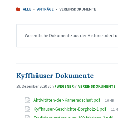
ALLE
ANTRÄGE
VEREINSDOKUMENTE
Wesentliche Dokumente aus der Historie oder fü
Kyffhäuser Dokumente
29. Dezember 2020
von
FWEGENER
in
VEREINSDOKUMENTE
Attachments
File
Aktivitäten-der-Kameradschaft.pdf
16 MB
size:
File
Kyffhäuser-Geschichte-Borgholz-1.pdf
11 
size