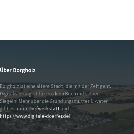
Über Borgholz
Borgholz ist eine ältere Stadt, die mit der Zeit geht.
Digitalisierung ist für uns kein Buch mit sieben
Siegeln! Mehr über die Gründungsmütter & -väter
gibt es unter
Dorfwerkstatt
und
https://www.digitale-doerfer.de
!