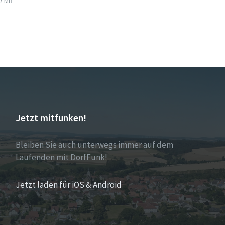
7 MB
size:
Jetzt mitfunken!
Bleiben Sie auch unterwegs immer auf dem
Laufenden mit DorfFunk!
Jetzt laden für iOS & Android