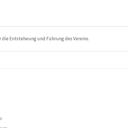
r die Entsteheung und Führung des Vereins.
MB
:
File