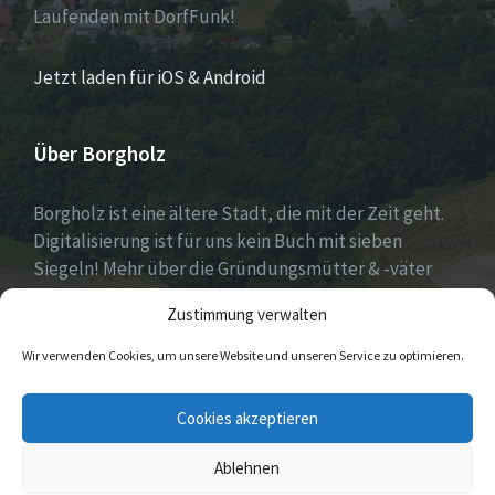
Laufenden mit DorfFunk!
Jetzt laden für iOS & Android
Über Borgholz
Borgholz ist eine ältere Stadt, die mit der Zeit geht.
Digitalisierung ist für uns kein Buch mit sieben
Siegeln! Mehr über die Gründungsmütter & -väter
gibt es unter
Dorfwerkstatt
und
Zustimmung verwalten
https://www.digitale-doerfer.de
!
Wir verwenden Cookies, um unsere Website und unseren Service zu optimieren.
E-
Cookies akzeptieren
Mail
Ablehnen