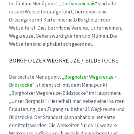
Im fünften Menüpunkt „
Dorfverzeichnis
“ sind alle
unsere Webseiten aufgeführt, bei denen eine
Ortsangabe mit Karte innerhalb Borgholz in der
Webseite ist. Dies betrifft die Vereine, Unternehmen,
Wegkreuze, Sehenswürdigkeiten und Mühlen. Die
Webseiten sind alphabetisch geordnet.
BORGHOLZER WEGKREUZE / BILDSTÖCKE
Der sechste Menüpunkt „
Borgholzer Wegkreuze /
Bildstöcke
“ ist identisch mit dem Menüpunkt
„Borgholzer Wegkreuze/Bildstöcke“ im Hauptmenü
„Unser Borgholz“. Hier erhält man neben einer kurzen
Erläuterung, den Zugang zu bisher 32 Wegkreuze und
Bildstöcke. Der Standort kann anhand einer Karte
ermittelt werden. Die Webseiten für ca. 10 weitere
Wegkreuze befinden sich noch in der Vorbereitung.