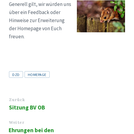
Generell gilt, wir würden uns
über ein Feedback oder
Hinweise zur Erweiterung
der Homepage von Euch
freuen.
Tags
DZD
HOMEPAGE
Zurück
Sitzung BV OB
Weiter
Ehrungen bei den