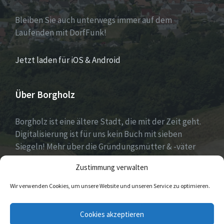
Bleiben Sie auch unterwegs immer auf dem
Laufenden mit DorfFunk!
Jetzt laden für iOS & Android
Über Borgholz
Borgholz ist eine ältere Stadt, die mit der Zeit geht.
Digitalisierung ist für uns kein Buch mit sieben
Siegeln! Mehr über die Gründungsmütter & -väter
gibt es unter
Dorfwerkstatt
und
Zustimmung verwalten
https://www.digitale-doerfer.de
!
Wir verwenden Cookies, um unsere Website und unseren Service zu optimieren.
E-
Cookies akzeptieren