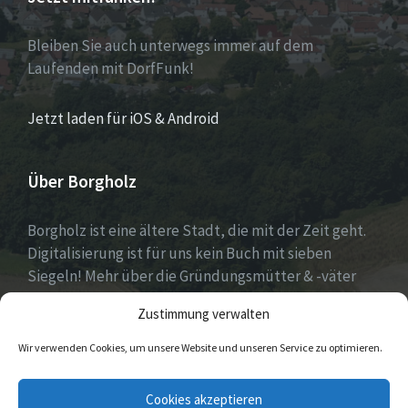
Bleiben Sie auch unterwegs immer auf dem
Laufenden mit DorfFunk!
Jetzt laden für iOS & Android
Über Borgholz
Borgholz ist eine ältere Stadt, die mit der Zeit geht.
Digitalisierung ist für uns kein Buch mit sieben
Siegeln! Mehr über die Gründungsmütter & -väter
gibt es unter
Dorfwerkstatt
und
Zustimmung verwalten
https://www.digitale-doerfer.de
!
Wir verwenden Cookies, um unsere Website und unseren Service zu optimieren.
E-
Cookies akzeptieren