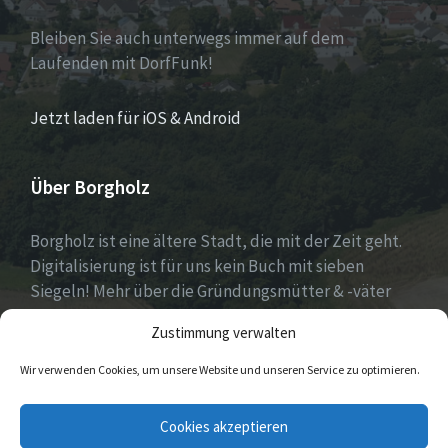
Bleiben Sie auch unterwegs immer auf dem
Laufenden mit DorfFunk!
Jetzt laden für iOS & Android
Über Borgholz
Borgholz ist eine ältere Stadt, die mit der Zeit geht.
Digitalisierung ist für uns kein Buch mit sieben
Siegeln! Mehr über die Gründungsmütter & -väter
gibt es unter
Dorfwerkstatt
und
Zustimmung verwalten
https://www.digitale-doerfer.de
!
Wir verwenden Cookies, um unsere Website und unseren Service zu optimieren.
E-
Cookies akzeptieren