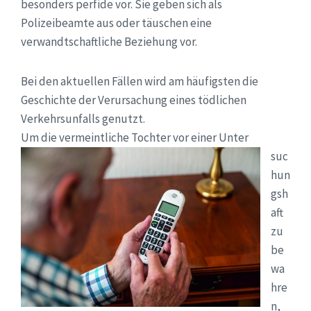
besonders perfide vor. Sie geben sich als
Polizeibeamte aus oder täuschen eine
verwandtschaftliche Beziehung vor.
Bei den aktuellen Fällen wird am häufigsten die
Geschichte der Verursachung eines tödlichen
Verkehrsunfalls genutzt.
Um die vermeintliche Tochter vor einer Unter
suc
hun
gsh
aft
zu
be
wa
hre
n,