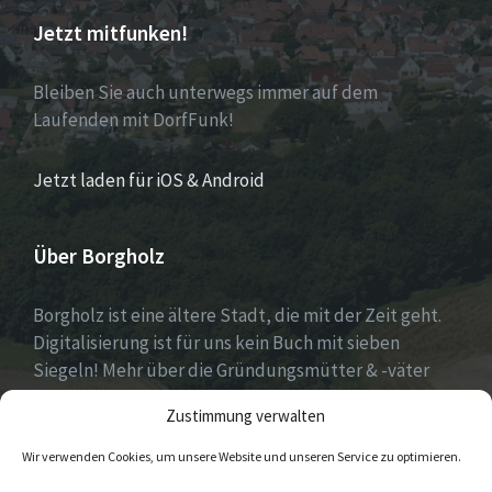
Jetzt mitfunken!
Bleiben Sie auch unterwegs immer auf dem
Laufenden mit DorfFunk!
Jetzt laden für iOS & Android
Über Borgholz
Borgholz ist eine ältere Stadt, die mit der Zeit geht.
Digitalisierung ist für uns kein Buch mit sieben
Siegeln! Mehr über die Gründungsmütter & -väter
gibt es unter
Dorfwerkstatt
und
Zustimmung verwalten
https://www.digitale-doerfer.de
!
Wir verwenden Cookies, um unsere Website und unseren Service zu optimieren.