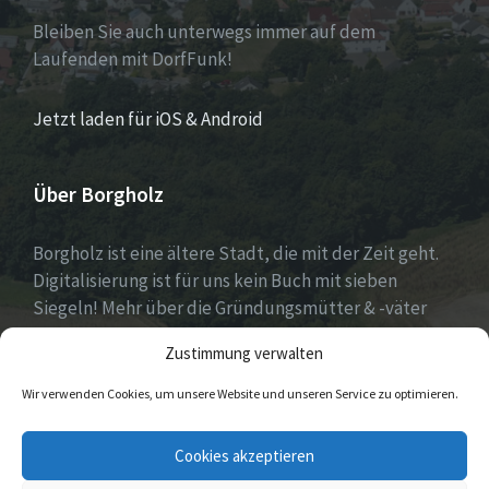
Bleiben Sie auch unterwegs immer auf dem
Laufenden mit DorfFunk!
Jetzt laden für iOS & Android
Über Borgholz
Borgholz ist eine ältere Stadt, die mit der Zeit geht.
Digitalisierung ist für uns kein Buch mit sieben
Siegeln! Mehr über die Gründungsmütter & -väter
gibt es unter
Dorfwerkstatt
und
Zustimmung verwalten
https://www.digitale-doerfer.de
!
Wir verwenden Cookies, um unsere Website und unseren Service zu optimieren.
E-
Cookies akzeptieren