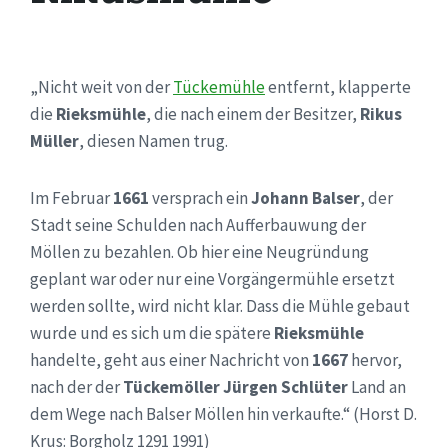
„Nicht weit von der
Tückemühle
entfernt, klapperte
die
Rieksmühle
, die nach einem der Besitzer,
Rikus
Müller
, diesen Namen trug.
Im Februar
1661
versprach ein
Johann Balser
, der
Stadt seine Schulden nach Aufferbauwung der
Möllen zu bezahlen. Ob hier eine Neugründung
geplant war oder nur eine Vorgängermühle ersetzt
werden sollte, wird nicht klar. Dass die Mühle gebaut
wurde und es sich um die spätere
Rieksmühle
handelte, geht aus einer Nachricht von
1667
hervor,
nach der der
Tückemöller Jürgen Schlüter
Land an
dem Wege nach Balser Möllen hin verkaufte.“ (Horst D.
Krus: Borgholz 1291 1991)