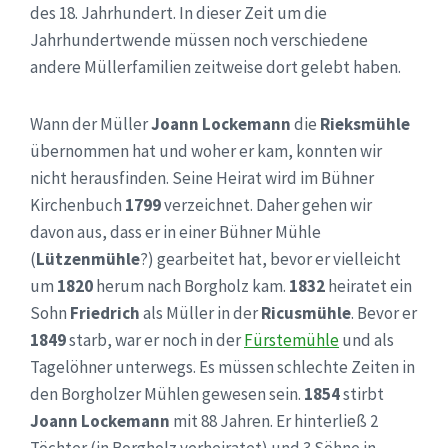
des 18. Jahrhundert. In dieser Zeit um die
Jahrhundertwende müssen noch verschiedene
andere Müllerfamilien zeitweise dort gelebt haben.
Wann der Müller
Joann Lockemann
die
Rieksmühle
übernommen hat und woher er kam, konnten wir
nicht herausfinden. Seine Heirat wird im Bühner
Kirchenbuch
1799
verzeichnet. Daher gehen wir
davon aus, dass er in einer Bühner Mühle
(
Lützenmühle
?) gearbeitet hat, bevor er vielleicht
um
1820
herum nach Borgholz kam.
1832
heiratet ein
Sohn
Friedrich
als Müller in der
Ricusmühle
. Bevor er
1849
starb, war er noch in der
Fürstemühle
und als
Tagelöhner unterwegs. Es müssen schlechte Zeiten in
den Borgholzer Mühlen gewesen sein.
1854
stirbt
Joann Lockemann
mit 88 Jahren. Er hinterließ 2