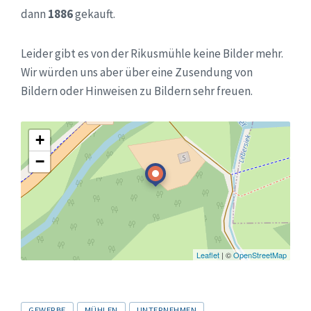
dann
1886
gekauft.
Leider gibt es von der Rikusmühle keine Bilder mehr.
Wir würden uns aber über eine Zusendung von
Bildern oder Hinweisen zu Bildern sehr freuen.
+
−
Leaflet
| ©
OpenStreetMap
Tags
GEWERBE
MÜHLEN
UNTERNEHMEN