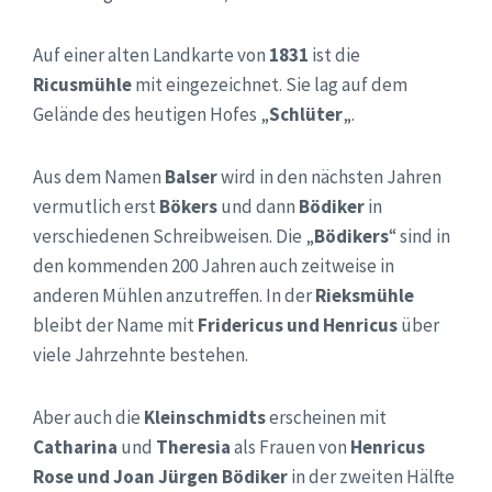
Auf einer alten Landkarte von
1831
ist die
Ricusmühle
mit eingezeichnet. Sie lag auf dem
Gelände des heutigen Hofes „
Schlüter
„.
Aus dem Namen
Balser
wird in den nächsten Jahren
vermutlich erst
Bökers
und dann
Bödiker
in
verschiedenen Schreibweisen. Die „
Bödikers
“ sind in
den kommenden 200 Jahren auch zeitweise in
anderen Mühlen anzutreffen. In der
Rieksmühle
bleibt der Name mit
Fridericus und Henricus
über
viele Jahrzehnte bestehen.
Aber auch die
Kleinschmidts
erscheinen mit
Catharina
und
Theresia
als Frauen von
Henricus
Rose und Joan Jürgen Bödiker
in der zweiten Hälfte