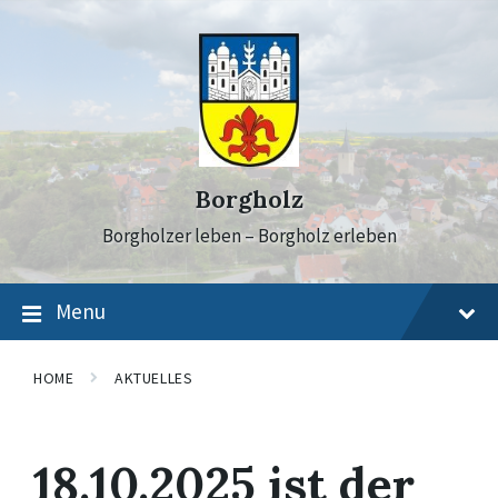
Skip
Skip
Skip
to
to
to
content
main
footer
navigation
Borgholz
Borgholzer leben – Borgholz erleben
Menu
HOME
AKTUELLES
18.10.2025 ist der