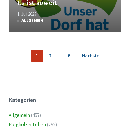
Es ist soweit
1. Juli 2025
in
ALLGEMEIN
Seitennummerierung
1
2
…
6
Nächste
der
Beiträge
Kategorien
Allgemein
(457)
Borgholzer Leben
(292)