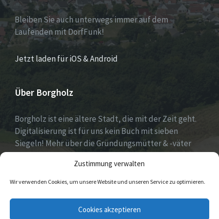
Bleiben Sie auch unterwegs immer auf dem
Laufenden mit DorfFunk!
Jetzt laden für iOS & Android
Über Borgholz
Borgholz ist eine ältere Stadt, die mit der Zeit geht.
Digitalisierung ist für uns kein Buch mit sieben
Siegeln! Mehr über die Gründungsmütter & -väter
gibt es unter
Dorfwerkstatt
und
Zustimmung verwalten
https://www.digitale-doerfer.de
!
Wir verwenden Cookies, um unsere Website und unseren Service zu optimieren.
E-
Cookies akzeptieren