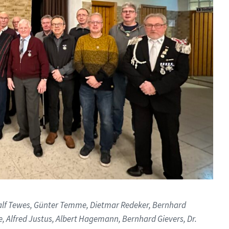
lf Tewes, Günter Temme, Dietmar Redeker, Bernhard
Alfred Justus, Albert Hagemann, Bernhard Gievers, Dr.