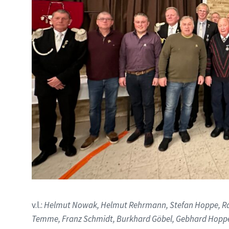
v.l.:
Helmut Nowak, Helmut Rehrmann, Stefan Hoppe, Ra
Temme, Franz Schmidt, Burkhard Göbel, Gebhard Hoppe, 