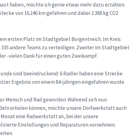
chaut haben, möchte ich gerne etwas mehr dazu erzählen.
Stecke von 16.246 km gefahren und dabei 2.388 kg CO2
em ersten Platz im Stadtgebiet Borgentreich. Im Kreis
n 335 andere Teams zu verteidigen. Zweiter im Stadtgebiet
er -vielen Dank für einen guten Zweikampf.
eunde sind beeindruckend: 6 Radler haben eine Strecke
olzer Ergebnis von einem 84-jährigen eingefahren wurde.
t für Mensch und Rad geworden. Während sich nun
eln erholen können, möchte unsere Dorfwerkstatt auch
n Monat eine Radwerkstatt an, bei der unsere
lizierte Einstellungen und Reparaturen vornehmen.
eiten.