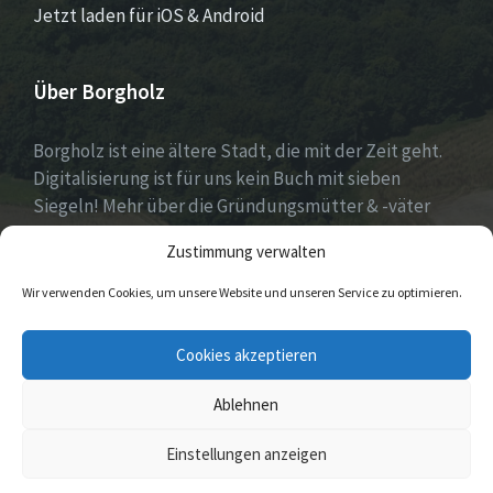
Jetzt laden für iOS & Android
Über Borgholz
Borgholz ist eine ältere Stadt, die mit der Zeit geht.
Digitalisierung ist für uns kein Buch mit sieben
Siegeln! Mehr über die Gründungsmütter & -väter
gibt es unter
Dorfwerkstatt
und
Zustimmung verwalten
https://www.digitale-doerfer.de
!
Wir verwenden Cookies, um unsere Website und unseren Service zu optimieren.
E-
Cookies akzeptieren
Mail
Ablehnen
© 2026 Borgholz
Einstellungen anzeigen