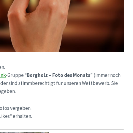
en.
unk
-Gruppe “
Borgholz – Foto des Monats
” (immer noch
der sind stimmberechtigt für unseren Wettbewerb. Sie
gegeben.
Fotos vergeben.
Likes“ erhalten.