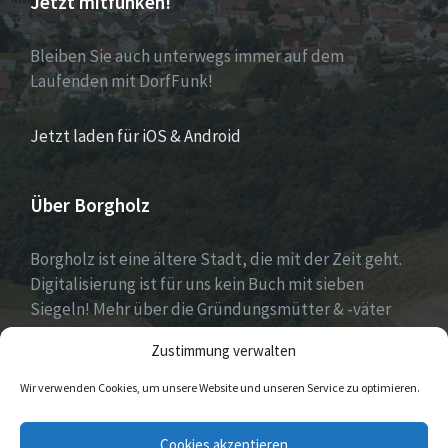
Jetzt mitfunken!
Bleiben Sie auch unterwegs immer auf dem
Laufenden mit DorfFunk!
Jetzt laden für iOS & Android
Über Borgholz
Borgholz ist eine ältere Stadt, die mit der Zeit geht.
Digitalisierung ist für uns kein Buch mit sieben
Siegeln! Mehr über die Gründungsmütter & -väter
gibt es unter
Dorfwerkstatt
und
Zustimmung verwalten
https://www.digitale-doerfer.de
!
Wir verwenden Cookies, um unsere Website und unseren Service zu optimieren.
E-
Cookies akzeptieren