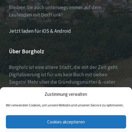
Bleiben Sie auch unterwegs immer auf dem
Laufenden mit DorfFunk!
Jetzt laden für iOS & Android
Über Borgholz
Borgholz ist eine ältere Stadt, die mit der Zeit geht.
Digitalisierung ist für uns kein Buch mit sieben
Siegeln! Mehr über die Gründungsmütter & -väter
gibt es unter
Dorfwerkstatt
und
Zustimmung verwalten
https://www.digitale-doerfer.de
!
Wir verwenden Cookies, um unsere Website und unseren Service zu optimieren.
E-
Cookies akzeptieren