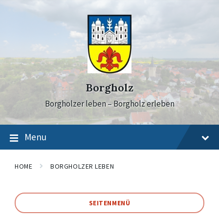
Skip
Skip
Skip
to
to
to
content
main
footer
navigation
Borgholz
Borgholzer leben – Borgholz erleben
Menu
HOME
BORGHOLZER LEBEN
SEITENMENÜ