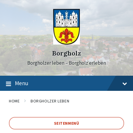
Skip
Skip
Skip
to
to
to
content
main
footer
navigation
Borgholz
Borgholzer leben – Borgholz erleben
Menu
HOME
BORGHOLZER LEBEN
SEITENMENÜ